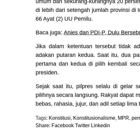
umum dan sekurang-kurangnya 20 persen 
di lebih dari setengah jumlah provinsi di
66 Ayat (2) UU Pemilu.
Baca juga:
Anies dan PDI-P, Dulu Berseb
Jika dalam ketentuan tersebut tidak a
adakan putaran kedua. Saat itu, dua p
pertama dan kedua di pilih kembali se
presiden.
Sejak saat itu, pilpres selalu di gela
pilihnya secara langsung. Rakyat dapat 
bebas, rahasia, jujur, dan adil setiap lima 
Tags:
Konstitusi
,
Konstitusionalisme
,
MPR
,
pem
Share:
Facebook
Twitter
Linkedin