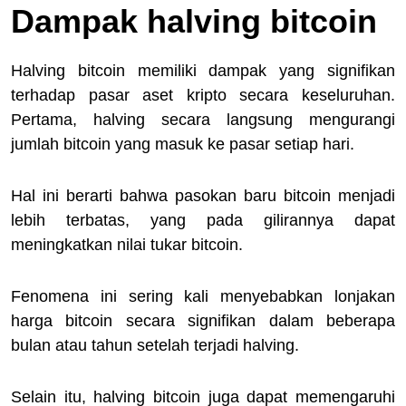
Dampak halving bitcoin
Halving bitcoin memiliki dampak yang signifikan
terhadap pasar aset kripto secara keseluruhan.
Pertama, halving secara langsung mengurangi
jumlah bitcoin yang masuk ke pasar setiap hari.
Hal ini berarti bahwa pasokan baru bitcoin menjadi
lebih terbatas, yang pada gilirannya dapat
meningkatkan nilai tukar bitcoin.
Fenomena ini sering kali menyebabkan lonjakan
harga bitcoin secara signifikan dalam beberapa
bulan atau tahun setelah terjadi halving.
Selain itu, halving bitcoin juga dapat memengaruhi