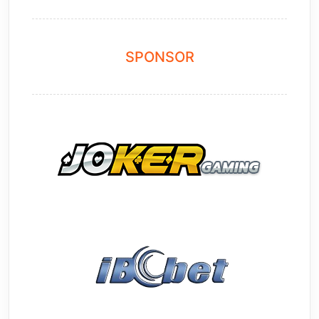
SPONSOR