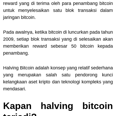
reward yang di terima oleh para penambang bitcoin
untuk menyelesaikan satu blok transaksi dalam
jaringan bitcoin.
Pada awalnya, ketika bitcoin di luncurkan pada tahun
2009, setiap blok transaksi yang di selesaikan akan
memberikan reward sebesar 50 bitcoin kepada
penambang.
Halving Bitcoin adalah konsep yang relatif sederhana
yang merupakan salah satu pendorong kunci
kelangkaan aset kripto dan teknologi kompleks yang
mendasari.
Kapan halving bitcoin