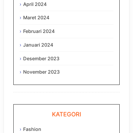
April 2024
Maret 2024
Februari 2024
Januari 2024
Desember 2023
November 2023
KATEGORI
Fashion