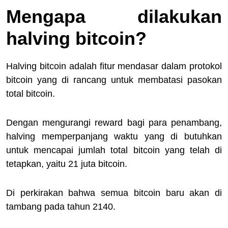
Mengapa dilakukan
halving bitcoin?
Halving bitcoin adalah fitur mendasar dalam protokol
bitcoin yang di rancang untuk membatasi pasokan
total bitcoin.
Dengan mengurangi reward bagi para penambang,
halving memperpanjang waktu yang di butuhkan
untuk mencapai jumlah total bitcoin yang telah di
tetapkan, yaitu 21 juta bitcoin.
Di perkirakan bahwa semua bitcoin baru akan di
tambang pada tahun 2140.