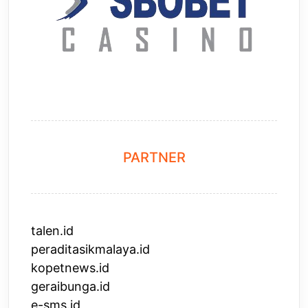
PARTNER
talen.id
peraditasikmalaya.id
kopetnews.id
geraibunga.id
e-sms.id