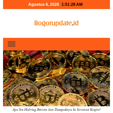
Skip
Agustus 6, 2026
1:51:29 AM
to
content