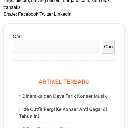
Tags:
bitcoin
,
halving bitcoin
,
harga bitcoin
,
satu blok
transaksi
Share:
Facebook
Twitter
Linkedin
Cari
Cari
ARTIKEL TERBARU
Dinamika dan Daya Tarik Konser Musik
Ide Outfit Pergi Ke Konser Anti Gagal di
Tahun Ini