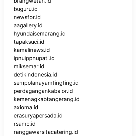
brangwetan.id
buguru.id
newsfor.id
aagallery.id
hyundaisemarang.id
tapaksuci.id
kamalinews.id
ipnuippnupati.id
miksemar.id
detikindonesia.id
sempolanayamtingting.id
perdagangankabalor.id
kemenagkabtangerang.id
axioma.id
erasuryapersada.id
rsamc.id
ranggawarsitacatering.id