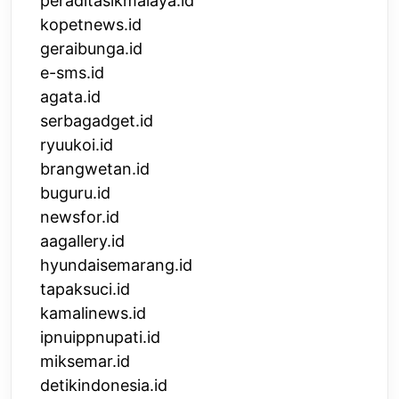
peraditasikmalaya.id
kopetnews.id
geraibunga.id
e-sms.id
agata.id
serbagadget.id
ryuukoi.id
brangwetan.id
buguru.id
newsfor.id
aagallery.id
hyundaisemarang.id
tapaksuci.id
kamalinews.id
ipnuippnupati.id
miksemar.id
detikindonesia.id