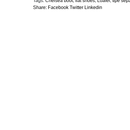
Tags:
Chelsea boot
,
flat shoes
,
Loafer
,
tipe sep
Share:
Facebook
Twitter
Linkedin