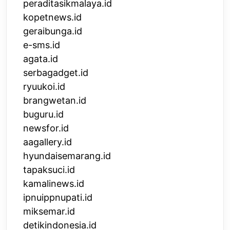
peraditasikmalaya.id
kopetnews.id
geraibunga.id
e-sms.id
agata.id
serbagadget.id
ryuukoi.id
brangwetan.id
buguru.id
newsfor.id
aagallery.id
hyundaisemarang.id
tapaksuci.id
kamalinews.id
ipnuippnupati.id
miksemar.id
detikindonesia.id